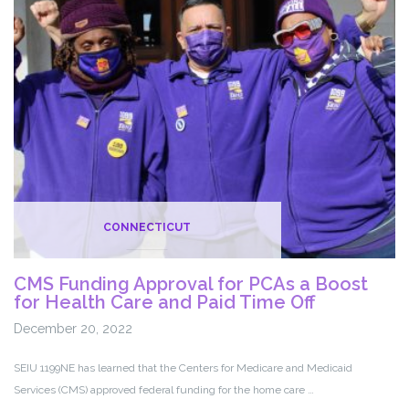
PCAs
y
Cuido
Doméstico
CONNECTICUT
CMS Funding Approval for PCAs a Boost
for Health Care and Paid Time Off
December 20, 2022
SEIU 1199NE has learned that the Centers for Medicare and Medicaid
Services (CMS) approved federal funding for the home care …