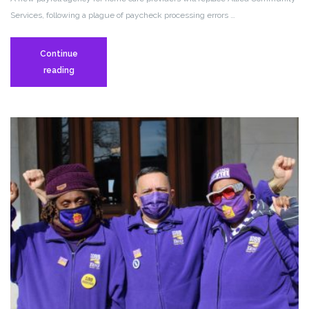
Services, following a plague of paycheck processing errors …
Continue
Home
reading
Care
PCAs
Optimistic
as
GT
Independence
Takes
Over
Payroll
System