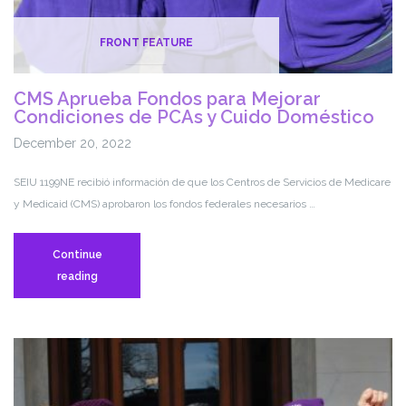
FRONT FEATURE
CMS Aprueba Fondos para Mejorar
Condiciones de PCAs y Cuido Doméstico
December 20, 2022
SEIU 1199NE recibió información de que los Centros de Servicios de Medicare
y Medicaid (CMS) aprobaron los fondos federales necesarios …
Continue
CMS
reading
Aprueba
Fondos
para
Mejorar
Condiciones
de