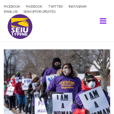
Skip
FACEBOOK
FACEBOOK
TWITTER
INSTAGRAM
to
EMAIL US!
SIGN UP FOR UPDATES
content