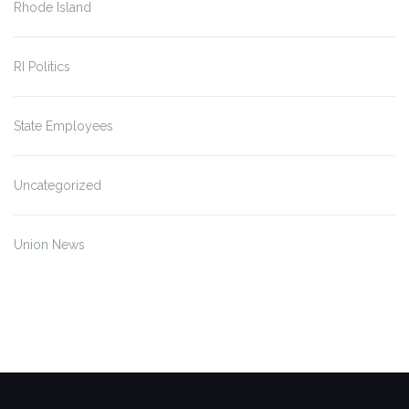
Rhode Island
RI Politics
State Employees
Uncategorized
Union News