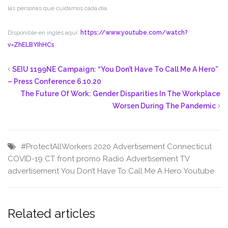
las personas que cuidamos cada día.
Disponible en ingles aquí:
https://www.youtube.com/watch?
v=ZhELBYIhHCs
SEIU 1199NE Campaign: “You Don’t Have To Call Me A Hero”
– Press Conference 6.10.20
The Future Of Work: Gender Disparities In The Workplace
Worsen During The Pandemic
#ProtectAllWorkers
2020
Advertisement
Connecticut
COVID-19
CT
front promo
Radio Advertisement
TV
advertisement
You Don’t Have To Call Me A Hero
Youtube
Related articles