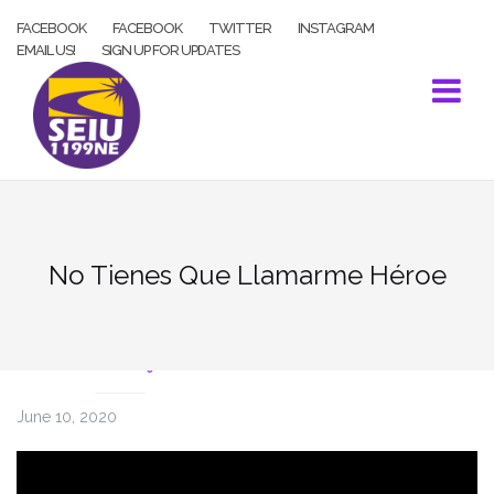
Skip
FACEBOOK
FACEBOOK
TWITTER
INSTAGRAM
to
EMAIL US!
SIGN UP FOR UPDATES
content
No Tienes Que Llamarme Héroe
COVID-19
June 10, 2020