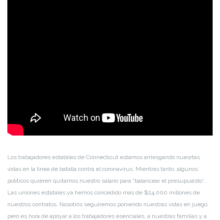
Los trabajadores estatales de Connecticut estamos arriesgando nuesrtas
vidas en la línea de batalla contra el coronavirus. Mientras tanto, algunos
políticos quieren quitarnos nuestro salario para “balancear el presupuesto”.
Las uniones estatales ya hemos concedido más de $24,000 millones de
nuestros contratos. Nosotros seguiremos poniendo nuestras vidas en juego,
pero es hora de apoyar a los trabajadores esenciales, a nuestras familias y a